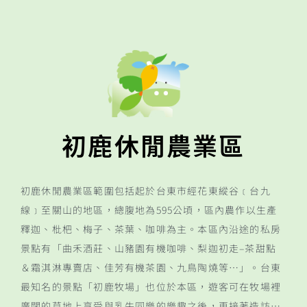
初鹿休閒農業區
初鹿休閒農業區範圍包括起於台東市經花東縱谷﹝台九
線﹞至關山的地區，總腹地為595公頃，區內農作以生產
釋迦、枇杷、梅子、茶葉、咖啡為主。本區內沿途的私房
景點有「曲禾酒莊、山豬園有機咖啡、梨迦初走–茶甜點
＆霜淇淋專賣店、佳芳有機茶園、九鳥陶燒等…」。台東
最知名的景點「初鹿牧場」也位於本區，遊客可在牧場裡
廣闊的草地上享受與乳牛同樂的樂趣之後，再接著造訪…