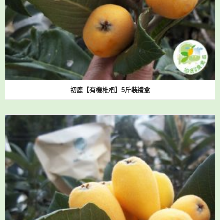
初鹿【有機枇杷】5斤裝禮盒