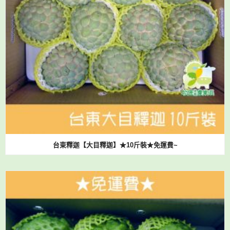
台東釋迦【大目釋迦】★10斤裝★免運費~