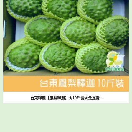
台東釋迦【鳳梨釋迦】★10斤裝★免運費~