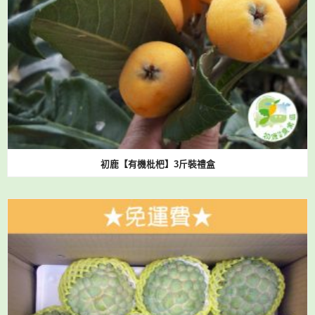
初鹿【有機枇杷】3斤裝禮盒