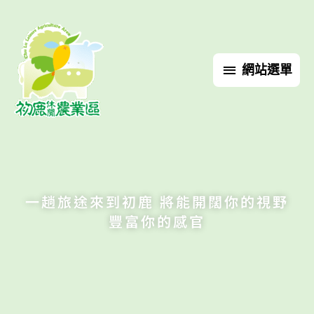
跳
網
至
主
站
要
網站選單
內
選
容
單
一趟旅途來到初鹿 將能開闊你的視野
豐富你的感官