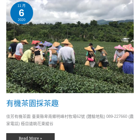
機
茶
11 月
6
園
採
茶
2020
趣
有機茶園採茶趣
佳芳有機茶園 臺東縣卑南鄉明峰村牧場62號 (體驗地點) 089-227660 (農
家電話) 極目遠眺花東縱谷
Read More »