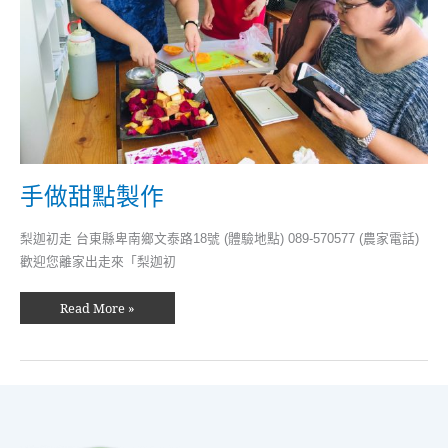
手做甜點製作
梨迦初走 台東縣卑南鄉文泰路18號 (體驗地點) 089-570577 (農家電話)
歡迎您離家出走來「梨迦初
Read More »