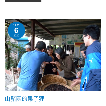
山
豬
園
11 月
6
的
果
子
2020
狸
山豬園的果子狸