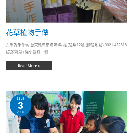
花草植物手做
左手香手作坊 台東縣卑南鄉明峰村試驗場12號 (體驗地點) 0921-432318
(農家電話) 從小就有一個
Read More »
手
做
甜
11 月
3
點
製
作
2020