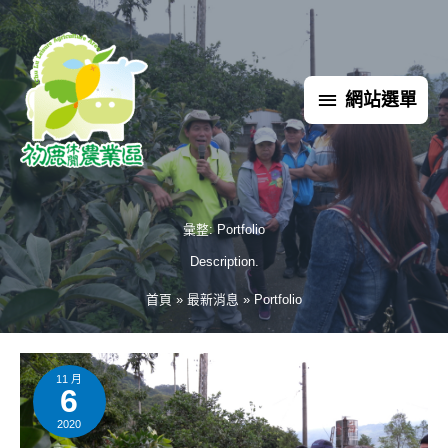
跳
網
至
主
站
要
網站選單
內
選
容
單
彙整:
Portfolio
Description.
首頁
最新消息
Portfolio
梅
子
與
11 月
6
枇
杷
的
2020
饗
宴