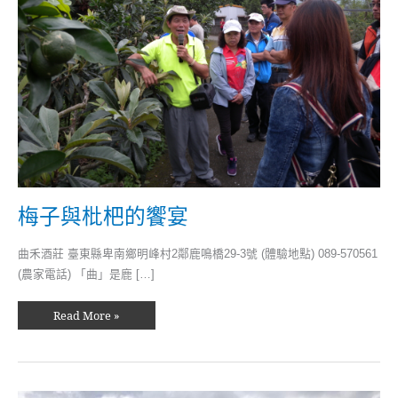
梅子與枇杷的饗宴
曲禾酒莊 臺東縣卑南鄉明峰村2鄰鹿鳴橋29-3號 (體驗地點) 089-570561
(農家電話) 「曲」是鹿 […]
Read More »
有