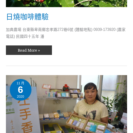
日燒咖啡體驗
加典農場 台東縣卑南鄉忠孝路272巷6號 (體驗地點) 0939-173920 (農家
電話) 民國四十五年 潘
Read More »
花
草
植
11 月
6
物
手
做
2020