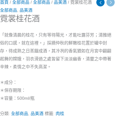
首頁
/
全部商品
/
全部商品
/
品美酒
/ 霓裳桂花酒
全部商品
,
品美酒
霓裳桂花酒
「就像清晨的桂花，只有等待陽光，才能吐露芬芳；清雅絕
俗的口感，就在這裡。」採摘仲秋的鮮嫩桂花置於罐中封
存，待成熟之日蒸餾成酒，其冷冽的香氣猶如在月宮中翩翩
起舞的嫦娥，羽衣滑過之處皆留下淡淡幽香，清靈之中帶著
辛辣，柔情之中不失高潔。
＊成分：
＊保存期限：
＊容量：500ml/瓶
分類:
全部商品
,
品美酒
標籤:
肉桂