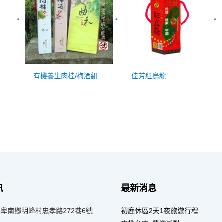
有機養生肉桂/梅酒組
佳芳紅烏龍
訊
最新消息
卑南鄉明峰村忠孝路272巷6號
初鹿休區2天1夜旅遊行程