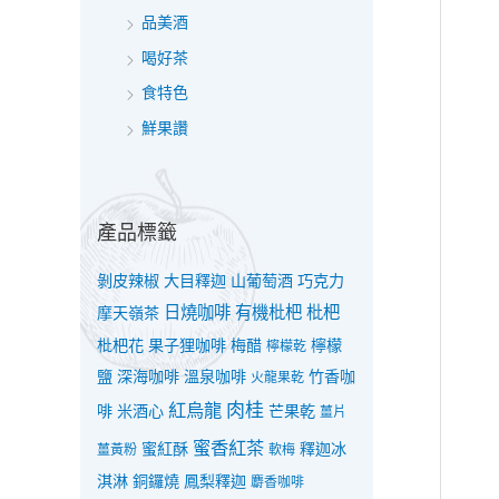
品美酒
喝好茶
食特色
鮮果讚
產品標籤
剝皮辣椒
大目釋迦
山葡萄酒
巧克力
日燒咖啡
有機枇杷
枇杷
摩天嶺茶
枇杷花
果子狸咖啡
梅醋
檸檬
檸檬乾
鹽
深海咖啡
溫泉咖啡
竹香咖
火龍果乾
紅烏龍
肉桂
啡
米酒心
芒果乾
薑片
蜜香紅茶
蜜紅酥
釋迦冰
薑黃粉
軟梅
淇淋
銅鑼燒
鳳梨釋迦
麝香咖啡