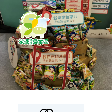
跳
至
主
要
內
容
搜