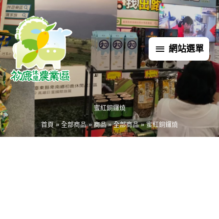
跳
網
至
主
站
要
網站選單
內
選
容
單
蜜紅銅鑼燒
首頁
全部商品
商品
全部商品
蜜紅銅鑼燒