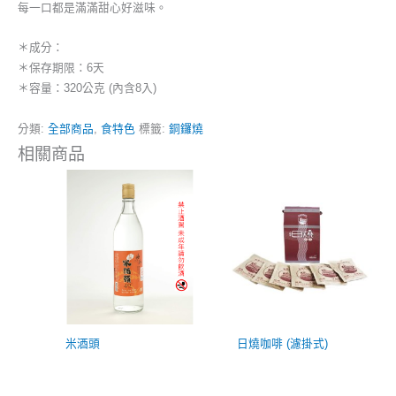
每一口都是滿滿甜心好滋味。
＊成分：
＊保存期限：6天
＊容量：320公克 (內含8入)
分類:
全部商品
,
食特色
標籤:
銅鑼燒
相關商品
米酒頭
日燒咖啡 (濾掛式)