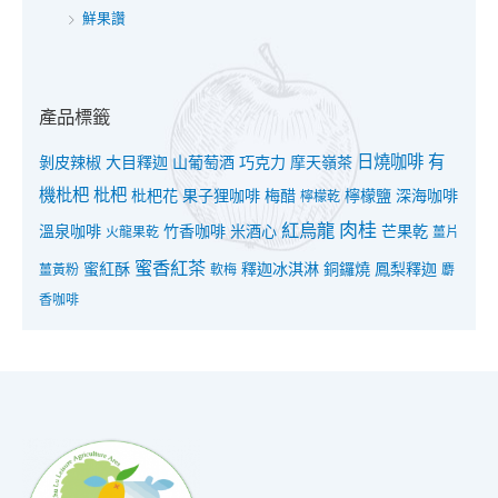
鮮果讚
產品標籤
日燒咖啡
有
剝皮辣椒
大目釋迦
山葡萄酒
巧克力
摩天嶺茶
機枇杷
枇杷
枇杷花
果子狸咖啡
梅醋
檸檬鹽
深海咖啡
檸檬乾
紅烏龍
肉桂
溫泉咖啡
竹香咖啡
米酒心
芒果乾
火龍果乾
薑片
蜜香紅茶
蜜紅酥
釋迦冰淇淋
銅鑼燒
鳳梨釋迦
薑黃粉
軟梅
麝
香咖啡