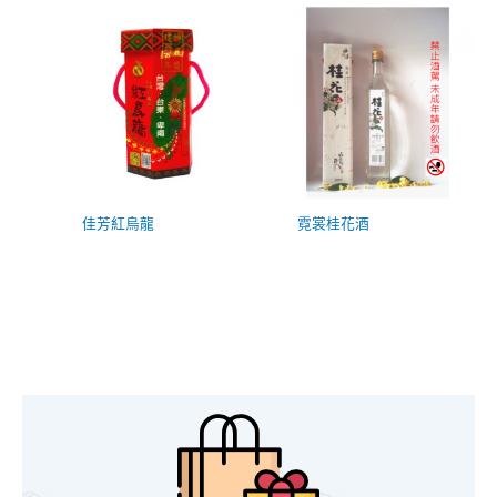
佳芳紅烏龍
霓裳桂花酒
搜
尋
關
鍵