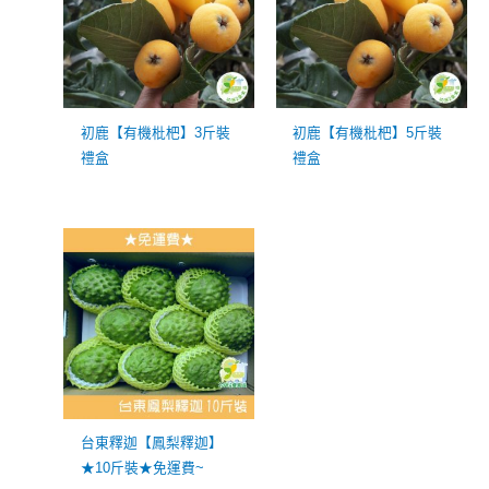
初鹿【有機枇杷】3斤裝
初鹿【有機枇杷】5斤裝
禮盒
禮盒
台東釋迦【鳳梨釋迦】
★10斤裝★免運費~