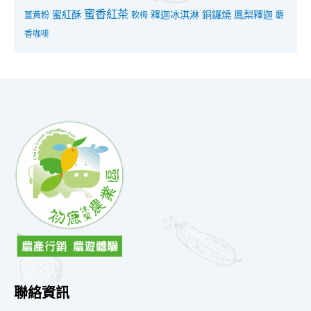
蜜香紅茶
蜜紅酥
釋迦冰淇淋
銅鑼燒
鳳梨釋迦
薑黃粉
軟梅
麝
香咖啡
聯絡資訊