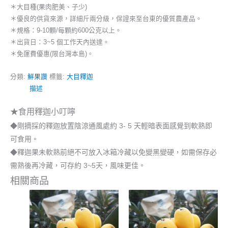
＊大目種(果肉肥美、子少)
＊優良的供貨來源，詳細斤兩分級，保證來至台東的優質農產品。
＊規格：9-10顆/每顆約600公克以上。
＊出貨日：3~5 個工作天內送達。
＊免運費優惠(限台灣本島)。
分類:
鮮果讚
標籤:
大目釋迦
描述
★食用釋迦小叮嚀
◆剛摘採的釋迦放置陰涼通風處約 3- 5 天輕暗表面感覺到軟熟即
可食用。
◆釋迦果未軟熟前絕不可放入冰箱冷藏以免變黑變硬，如需保存必
需熟後再冷藏，可存約 3~5天，風味更佳。
相關商品