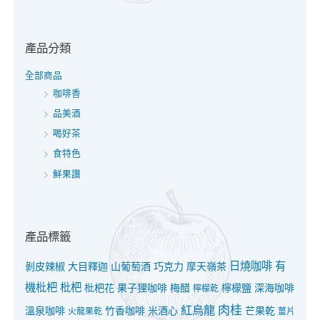
產品分類
全部商品
咖啡香
品美酒
喝好茶
食特色
鮮果讚
產品標籤
日燒咖啡
有
剝皮辣椒
大目釋迦
山葡萄酒
巧克力
摩天嶺茶
機枇杷
枇杷
枇杷花
果子狸咖啡
梅醋
檸檬鹽
深海咖啡
檸檬乾
紅烏龍
肉桂
溫泉咖啡
竹香咖啡
米酒心
芒果乾
火龍果乾
薑片