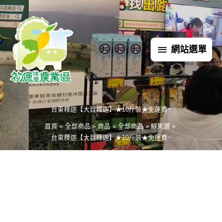
跳
網
至
主
站
要
網站選單
內
選
容
單
台東釋迦【大目釋迦】★10斤裝★免運費~
首頁
全部商品
商品
全部商品
鮮果讚
台東釋迦【大目釋迦】★10斤裝★免運費~