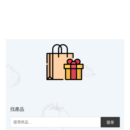
搜
尋
關
鍵
字
:
找產品
搜尋