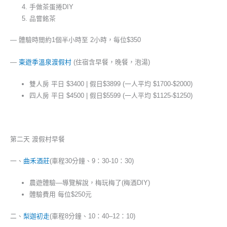
手做茶蛋捲DIY
品嘗銘茶
— 體驗時間約1個半小時至 2小時，每位$350
—
東遊季溫泉渡假村
(住宿含早餐，晚餐，泡湯)
雙人房 平日 $3400 | 假日$3899 (一人平均 $1700-$2000)
四人房 平日 $4500 | 假日$5599 (一人平均 $1125-$1250)
第二天 渡假村早餐
一、
曲禾酒莊
(車程30分鐘、9：30-10：30)
農遊體驗—導覽解說，梅玩梅了(梅酒DIY)
體驗費用 每位$250元
二、
梨迦初走
(車程8分鐘、10：40–12：10)