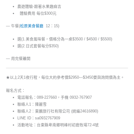
農遊體驗-跟著水果趣麻吉
體驗費用 每位$300元
— 午餐(
松原美食餐廳
12：15)
選(1.美食風味餐，價格分為一桌$3500 / $4500 / $5500)
選(2.日式套餐每分$350)
— 用完餐離開
★以上2天1夜行程，每位大約參考價$2950—$3450要與詢問價為主。
報名方式：
電話報名：089-227660，手機 0932-767907
聯絡人1：陳麗雪
聯絡人2：東鵬旅行社有限公司 (統編24616890)
LINE ID：sa0932767909
活動地址：台東縣卑南鄉明峰村初鹿牧場72-4號