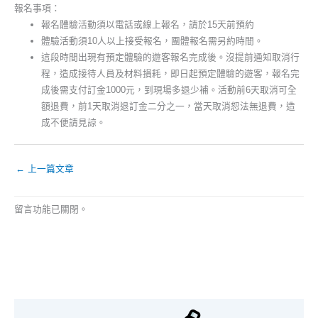
報名事項：
報名體驗活動須以電話或線上報名，請於15天前預約
體驗活動須10人以上接受報名，團體報名需另約時間。
這段時間出現有預定體驗的遊客報名完成後。沒提前通知取消行
程，造成接待人員及材料損耗，即日起預定體驗的遊客，報名完
成後需支付訂金1000元，到現場多退少補。活動前6天取消可全
額退費，前1天取消退訂金二分之一，當天取消恕法無退費，造
成不便請見諒。
←
上一篇文章
留言功能已關閉。