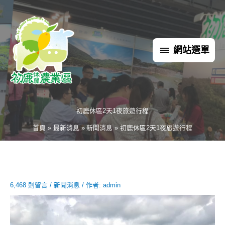
跳
網
至
主
站
要
網站選單
內
選
容
單
初鹿休區2天1夜旅遊行程
首頁
最新消息
新聞消息
初鹿休區2天1夜旅遊行程
6,468 則留言
/
新聞消息
/ 作者:
admin