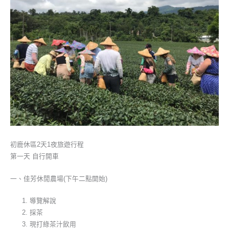
初鹿休區2天1夜旅遊行程
第一天 自行開車
一、佳芳休閒農場(下午二點開始)
導覽解說
採茶
現打綠茶汁飲用