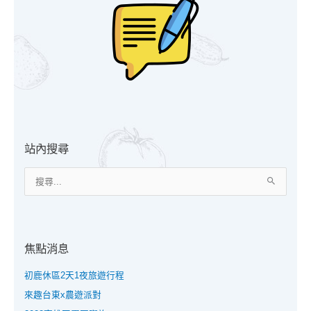
站內搜尋
搜
尋
關
鍵
焦點消息
字
:
初鹿休區2天1夜旅遊行程
來趣台東x農遊派對